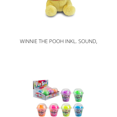
WINNIE THE POOH INKL. SOUND,
27CM