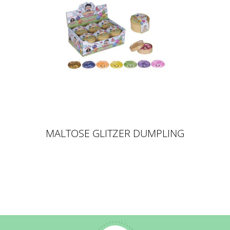
MALTOSE GLITZER DUMPLING
8,5CM IN 10CM BAO BUN KAWAII
SURPRISE - SUGARING / SLOW
RISE