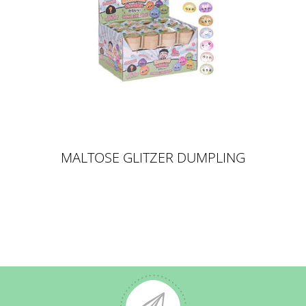
MALTOSE GLITZER DUMPLING
3,5CM IN 5,5CM BAO BUN KAWAII
SURPRISE - SUGARING / SLOW
RISE