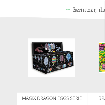
Benutzer, d
MAGIX DRAGON EGGS SERIE
BR
2, 4ER MIX DISPLAY