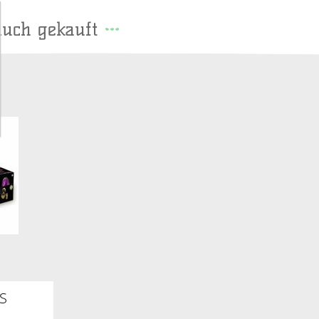
auch gekauft
S