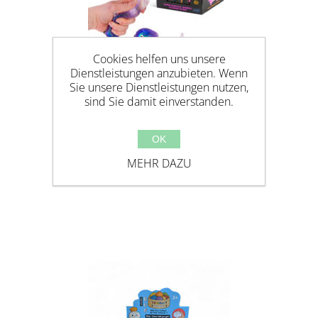
Cookies helfen uns unsere
Dienstleistungen anzubieten. Wenn
Sie unsere Dienstleistungen nutzen,
sind Sie damit einverstanden.
OK
QUETSCH DACKEL, MALTOSE
MEHR DAZU
FÜLLUNG - SCRUNCHEMS SUGAR
SAUSAGE DOG - MALTOSE / SLOW
RISE