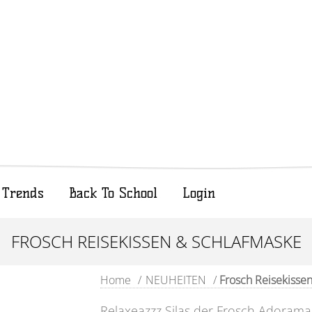
Trends
Back To School
Login
FROSCH REISEKISSEN & SCHLAFMASKE
Home
/
NEUHEITEN
/
Frosch Reisekisse
Relaxeazzz Silas der Frosch Adorama