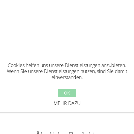
Cookies helfen uns unsere Dienstleistungen anzubieten.
Wenn Sie unsere Dienstleistungen nutzen, sind Sie damit
einverstanden.
ug vor Gebrauch mit einem Tuch.Farbliche und te
OK
fernen Sie aus Sicherheitsgründen alle Verpackungsele
MEHR DAZU
wahren. Hergestellt in China.