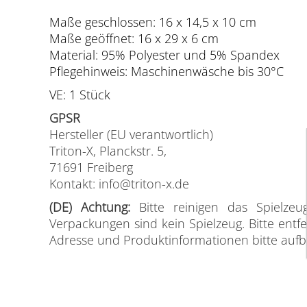
Maße geschlossen: 16 x 14,5 x 10 cm
Maße geöffnet: 16 x 29 x 6 cm
Material: 95% Polyester und 5% Spandex
Pflegehinweis: Maschinenwäsche bis 30°C
VE: 1 Stück
GPSR
Hersteller (EU verantwortlich)
Triton-X, Planckstr. 5,
71691 Freiberg
Kontakt: info@triton-x.de
(DE) Achtung:
Bitte reinigen das Spielze
Verpackungen sind kein Spielzeug. Bitte ent
Adresse und Produktinformationen bitte aufbe