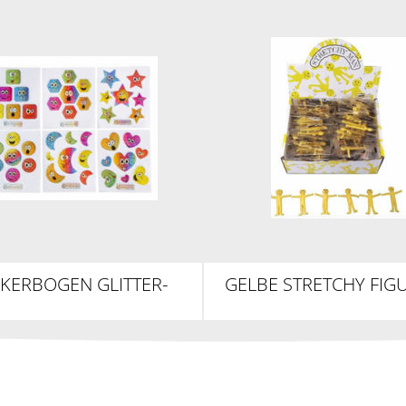
CKERBOGEN GLITTER-
GELBE STRETCHY FIGU
RAINBOW FACES
LACHENDEM GESI