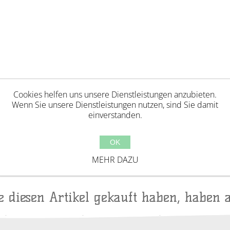
Cookies helfen uns unsere Dienstleistungen anzubieten.
Wenn Sie unsere Dienstleistungen nutzen, sind Sie damit
einverstanden.
Jahren geeignet. Erstickungsgefahr aufgrund verschl
OK
ackungselemente bevor Kinder mit diesem Produkt 
MEHR DAZU
ufsicht von Erwachsenen. Hergestellt in China.
ie diesen Artikel gekauft haben, haben 