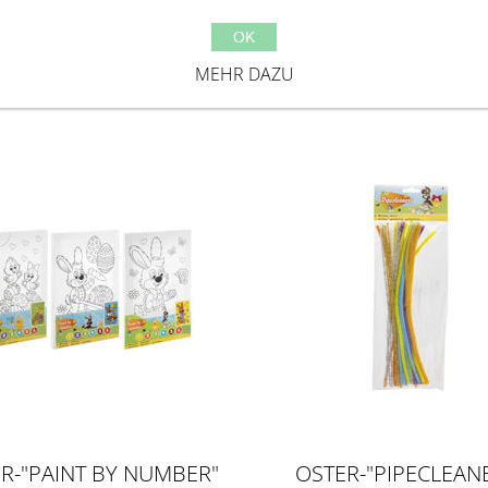
OK
R-"COLOURING BOOK"
OSTER-"DIAMOND PA
MEHR DAZU
STICKERS"
R-"PAINT BY NUMBER"
OSTER-"PIPECLEAN