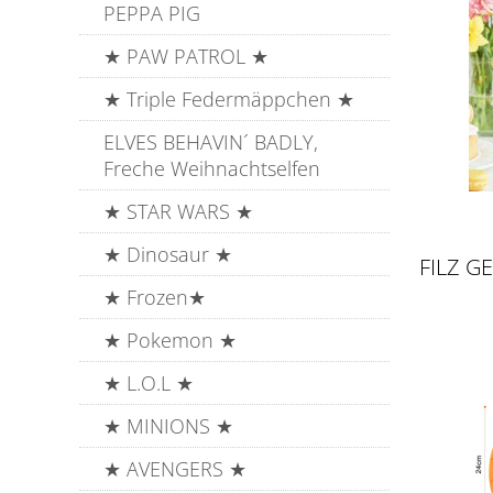
PEPPA PIG
★ PAW PATROL ★
★ Triple Federmäppchen ★
ELVES BEHAVIN´ BADLY,
Freche Weihnachtselfen
★ STAR WARS ★
★ Dinosaur ★
FILZ G
★ Frozen★
★ Pokemon ★
★ L.O.L ★
★ MINIONS ★
★ AVENGERS ★