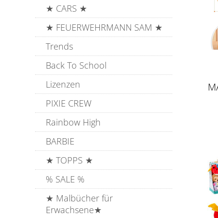
★ CARS ★
★ FEUERWEHRMANN SAM ★
Trends
Back To School
Lizenzen
M
PIXIE CREW
Rainbow High
BARBIE
★ TOPPS ★
% SALE %
★ Malbücher für
Erwachsene★