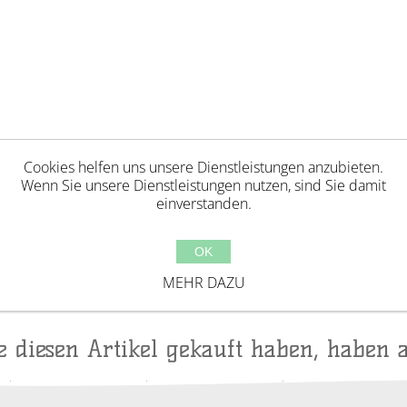
Cookies helfen uns unsere Dienstleistungen anzubieten.
Wenn Sie unsere Dienstleistungen nutzen, sind Sie damit
einverstanden.
Jahren geeignet. Erstickungsgefahr aufgrund verschl
OK
ackungselemente bevor Kinder mit diesem Produkt 
MEHR DAZU
ufsicht von Erwachsenen. Hergestellt in China.
ie diesen Artikel gekauft haben, haben 