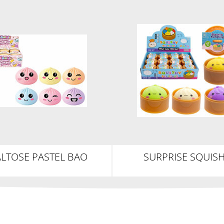
LTOSE PASTEL BAO
SURPRISE SQUIS
PLING - SUGARING /
DUMPLING 5,5C
SLOW RISE 5,5CM