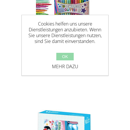
Cookies helfen uns unsere
Dienstleistungen anzubieten. Wenn
Sie unsere Dienstleistungen nutzen,
sind Sie damit einverstanden.
OK
16-ER PACK SUPER GLITTER
MEHR DAZU
FILZSTIFTE