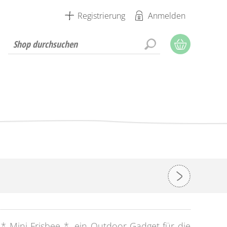
Registrierung
Anmelden
* Mini Frisbee *, ein Outdoor-Gadget für die