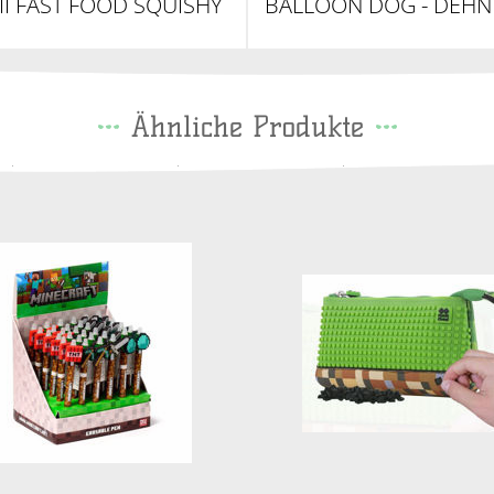
I FAST FOOD SQUISHY
BALLOON DOG - DEH
10CM
BALLON HUND, 7
Ähnliche Produkte