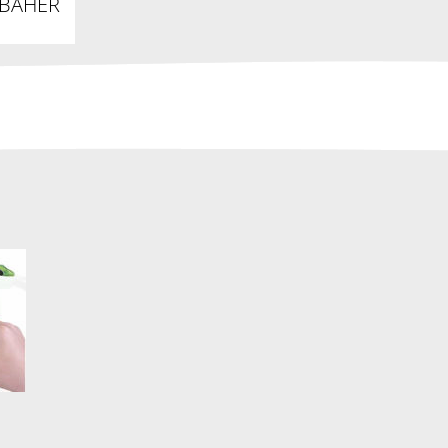
NBAHER
CM