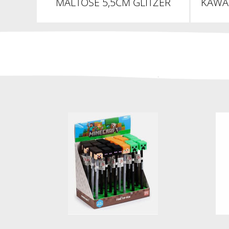
MALTOSE 5,5CM GLITZER
KAWAI
DUMPLING - SUGARING /
SLOW RISE 5,5CM