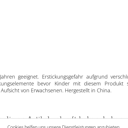
Jahren geeignet. Erstickungsgefahr aufgrund verschl
ackungselemente bevor Kinder mit diesem Produkt 
ufsicht von Erwachsenen. Hergestellt in China.
ie diesen Artikel gekauft haben, haben 
Cookies helfen uns unsere Dienstleistungen anzubieten.