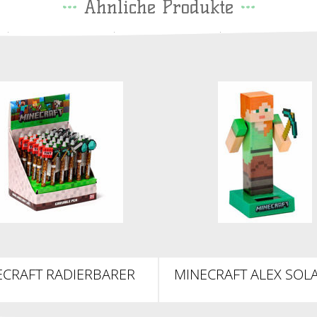
Ähnliche Produkte
ECRAFT RADIERBARER
MINECRAFT ALEX SOL
GELSCHREIBER MIT
WACKELFIGUR
SILIKON-TOPPER