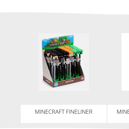
MINECRAFT FINELINER
MIN
KUGELSCHREIBER MIT
KU
SILIKON-TOPPER