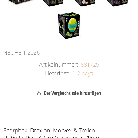
NEUHEIT 2026
Artikelnummer:
881729
Lieferfrist:
1-2 days
Scorphex, Draxion, Morvex & Toxico
Höhe Ei: 9cm & Größe Skorpion: 15cm