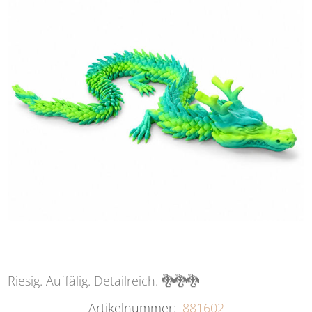
Riesig. Auffälig. Detailreich. 🐉🐉🐉
Artikelnummer:
881602