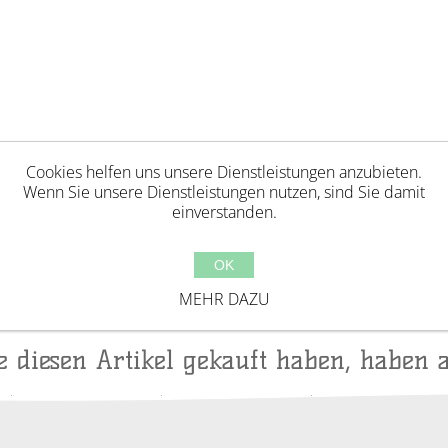
Cookies helfen uns unsere Dienstleistungen anzubieten.
Wenn Sie unsere Dienstleistungen nutzen, sind Sie damit
einverstanden.
ahren geeignet. Erstickungsgefahr aufgrund verschl
ackungselemente bevor Kinder mit diesem Produkt 
OK
ufsicht von Erwachsenen. Hergestellt in China.
MEHR DAZU
ie diesen Artikel gekauft haben, haben 