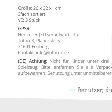
Größe: 26 x 32 x 1cm
3fach sortiert
VE: 3 Stück
GPSR
Hersteller (EU verantwortlich)
Triton-X, Planckstr. 5,
71691 Freiberg
Kontakt: info@triton-x.de
(DE) Achtung:
Nicht für Kinder unter drei J
Spielzeug. Bitte entfernen Sie alle Verp
aufbewahren. Benutzung unter unmittelbarer A
Benutzer, d