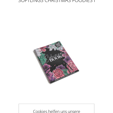
SOFTLINGS CHRISTMAS FOODIES I
MALBUCH, 80 SEITEN
Cookies helfen uns unsere