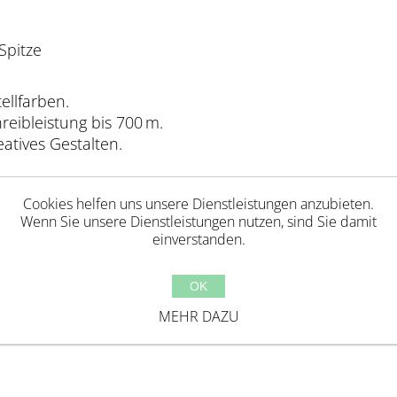
Spitze
ellfarben.
reibleistung bis 700 m.
atives Gestalten.
Cookies helfen uns unsere Dienstleistungen anzubieten.
Wenn Sie unsere Dienstleistungen nutzen, sind Sie damit
einverstanden.
Jahren geeignet. Erstickungsgefahr aufgrund verschl
OK
ackungselemente bevor Kinder mit diesem Produkt 
MEHR DAZU
ufsicht von Erwachsenen. Hergestellt in China.