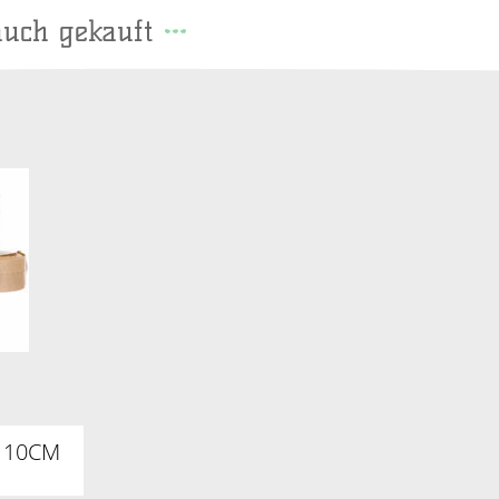
auch gekauft
N 10CM
I